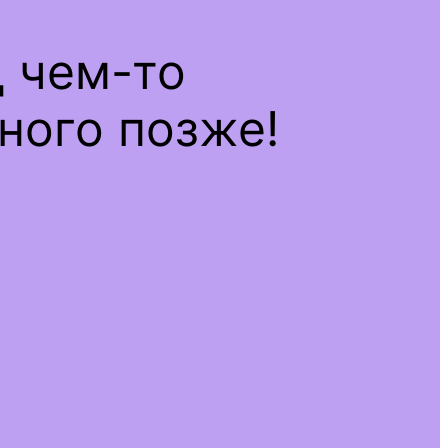
д чем-то
ного позже!