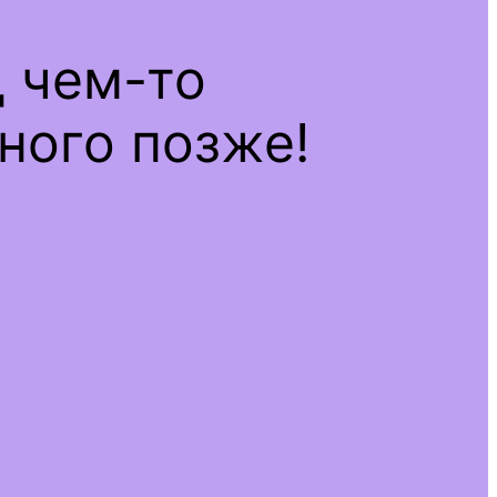
д чем-то
ного позже!